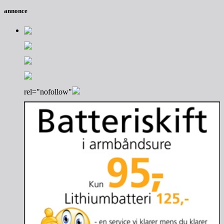
annonce
rel="nofollow"