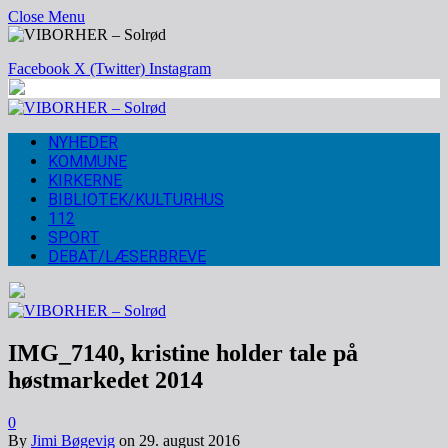
Close Menu
Facebook
X (Twitter)
Instagram
NYHEDER
KOMMUNE
KIRKERNE
BIBLIOTEK/KULTURHUS
112
SPORT
DEBAT/LÆSERBREVE
IMG_7140, kristine holder tale på
høstmarkedet 2014
0
By
Jimi Bøgevig
on
29. august 2016