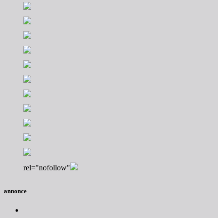
rel="nofollow"
annonce