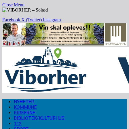
Close Menu
Facebook
X (Twitter)
Instagram
NYHEDER
KOMMUNE
KIRKERNE
BIBLIOTEK/KULTURHUS
112