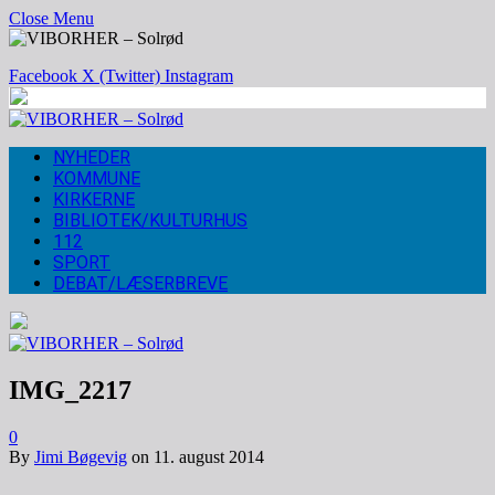
Close Menu
Facebook
X (Twitter)
Instagram
NYHEDER
KOMMUNE
KIRKERNE
BIBLIOTEK/KULTURHUS
112
SPORT
DEBAT/LÆSERBREVE
IMG_2217
0
By
Jimi Bøgevig
on
11. august 2014