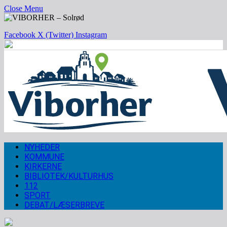
Close Menu
Facebook
X (Twitter)
Instagram
NYHEDER
KOMMUNE
KIRKERNE
BIBLIOTEK/KULTURHUS
112
SPORT
DEBAT/LÆSERBREVE