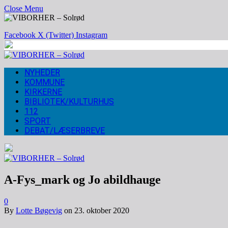
Close Menu
Facebook
X (Twitter)
Instagram
NYHEDER
KOMMUNE
KIRKERNE
BIBLIOTEK/KULTURHUS
112
SPORT
DEBAT/LÆSERBREVE
A-Fys_mark og Jo abildhauge
0
By
Lotte Bøgevig
on
23. oktober 2020