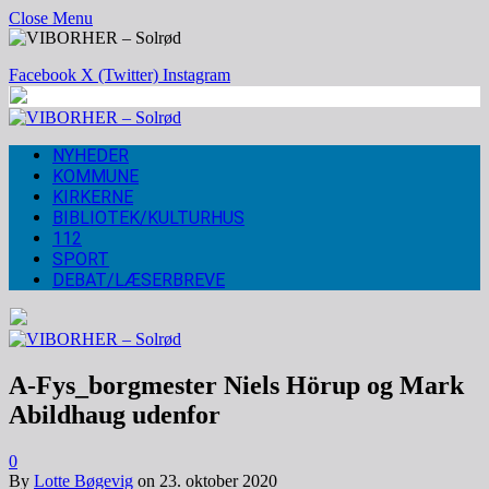
Close Menu
Facebook
X (Twitter)
Instagram
NYHEDER
KOMMUNE
KIRKERNE
BIBLIOTEK/KULTURHUS
112
SPORT
DEBAT/LÆSERBREVE
A-Fys_borgmester Niels Hörup og Mark
Abildhaug udenfor
0
By
Lotte Bøgevig
on
23. oktober 2020