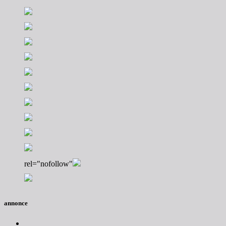
rel="nofollow"
annonce