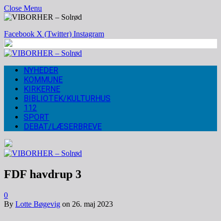
Close Menu
Facebook
X (Twitter)
Instagram
NYHEDER
KOMMUNE
KIRKERNE
BIBLIOTEK/KULTURHUS
112
SPORT
DEBAT/LÆSERBREVE
FDF havdrup 3
0
By
Lotte Bøgevig
on
26. maj 2023