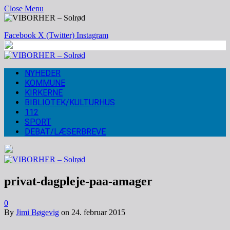
Close Menu
Facebook
X (Twitter)
Instagram
NYHEDER
KOMMUNE
KIRKERNE
BIBLIOTEK/KULTURHUS
112
SPORT
DEBAT/LÆSERBREVE
privat-dagpleje-paa-amager
0
By
Jimi Bøgevig
on
24. februar 2015