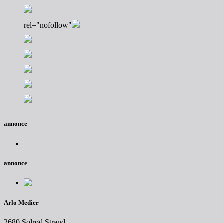
rel="nofollow"
annonce
annonce
Arlo Medier
2680 Solrød Strand