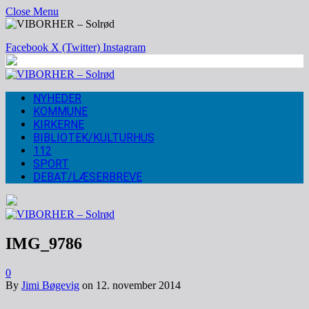
Close Menu
Facebook
X (Twitter)
Instagram
NYHEDER
KOMMUNE
KIRKERNE
BIBLIOTEK/KULTURHUS
112
SPORT
DEBAT/LÆSERBREVE
IMG_9786
0
By
Jimi Bøgevig
on
12. november 2014