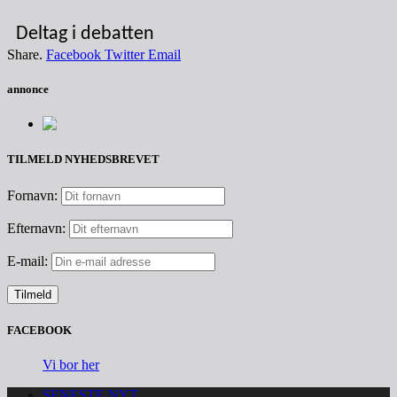
Deltag i debatten
Share.
Facebook
Twitter
Email
annonce
TILMELD NYHEDSBREVET
Fornavn:
Efternavn:
E-mail:
FACEBOOK
Vi bor her
SENESTE NYT