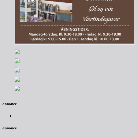
annonce
annonce