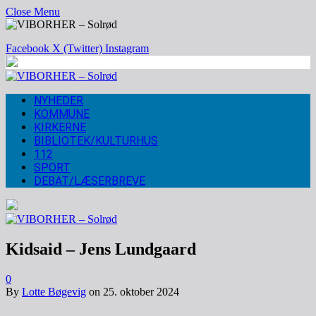
Close Menu
Facebook
X (Twitter)
Instagram
NYHEDER
KOMMUNE
KIRKERNE
BIBLIOTEK/KULTURHUS
112
SPORT
DEBAT/LÆSERBREVE
Kidsaid – Jens Lundgaard
0
By
Lotte Bøgevig
on
25. oktober 2024