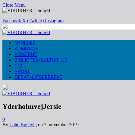
Close Menu
Facebook
X (Twitter)
Instagram
NYHEDER
KOMMUNE
KIRKERNE
BIBLIOTEK/KULTURHUS
112
SPORT
DEBAT/LÆSERBREVE
YderholmvejJersie
0
By
Lotte Bøgevig
on
7. november 2019