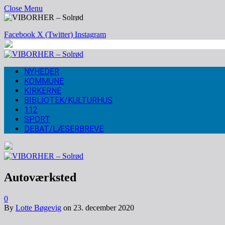
Close Menu
Facebook
X (Twitter)
Instagram
NYHEDER
KOMMUNE
KIRKERNE
BIBLIOTEK/KULTURHUS
112
SPORT
DEBAT/LÆSERBREVE
Autoværksted
0
By
Lotte Bøgevig
on
23. december 2020