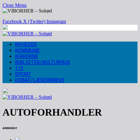
Close Menu
Facebook
X (Twitter)
Instagram
NYHEDER
KOMMUNE
KIRKERNE
BIBLIOTEK/KULTURHUS
112
SPORT
DEBAT/LÆSERBREVE
AUTOFORHANDLER
annonce